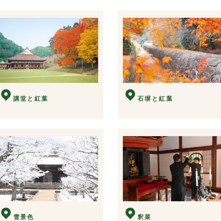
講堂と紅葉
石塀と紅葉
雪景色
釈菜