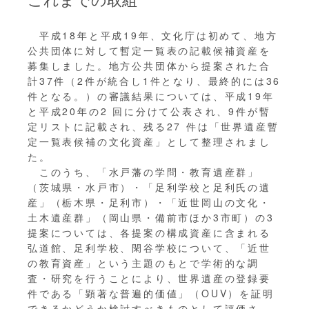
平成18年と平成19年、文化庁は初めて、地方
公共団体に対して暫定一覧表の記載候補資産を
募集しました。地方公共団体から提案された合
計37件（2件が統合し1件となり、最終的には36
件となる。）の審議結果については、平成19年
と平成20年の2 回に分けて公表され、9件が暫
定リストに記載され、残る27 件は「世界遺産暫
定一覧表候補の文化資産」として整理されまし
た。
このうち、「水戸藩の学問・教育遺産群」
（茨城県・水戸市）・「足利学校と足利氏の遺
産」（栃木県・足利市）・「近世岡山の文化・
土木遺産群」（岡山県・備前市ほか3市町）の3
提案については、各提案の構成資産に含まれる
弘道館、足利学校、閑谷学校について、「近世
の教育資産」という主題のもとで学術的な調
査・研究を行うことにより、世界遺産の登録要
件である「顕著な普遍的価値」（OUV）を証明
できるかどうか検討すべきものとして評価さ