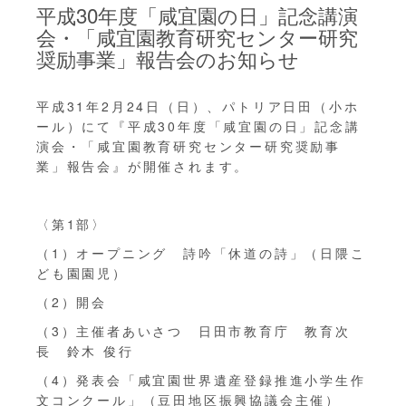
平成30年度「咸宜園の日」記念講演
会・「咸宜園教育研究センター研究
奨励事業」報告会のお知らせ
平成31年2月24日（日）、パトリア日田（小ホ
ール）にて『平成30年度「咸宜園の日」記念講
演会・「咸宜園教育研究センター研究奨励事
業」報告会』が開催されます。
〈第1部〉
（1）オープニング 詩吟「休道の詩」（日隈こ
ども園園児）
（2）開会
（3）主催者あいさつ 日田市教育庁 教育次
長 鈴木 俊行
（4）発表会「咸宜園世界遺産登録推進小学生作
文コンクール」（豆田地区振興協議会主催）