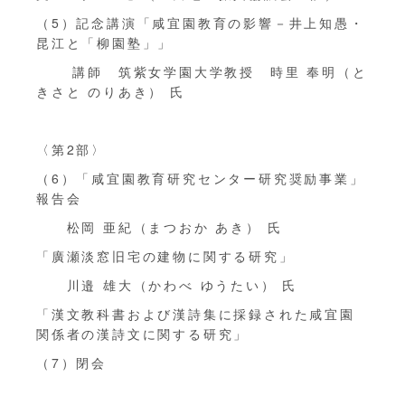
（5）記念講演「咸宜園教育の影響－井上知愚・
昆江と「柳園塾」」
講師 筑紫女学園大学教授 時里 奉明（と
きさと のりあき） 氏
〈第2部〉
（6）「咸宜園教育研究センター研究奨励事業」
報告会
松岡 亜紀（まつおか あき） 氏
「廣瀬淡窓旧宅の建物に関する研究」
川邉 雄大（かわべ ゆうたい） 氏
「漢文教科書および漢詩集に採録された咸宜園
関係者の漢詩文に関する研究」
（7）閉会