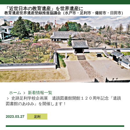
このページの本文へ
「近世日本の教育遺産」を世界遺産に
教育遺産世界遺産登録推進協議会（水戸市・足利市・備前市・日田市）
ホーム
新着情報一覧
史跡足利学校企画展 遺蹟図書館開館１２０周年記念『遺蹟
図書館のあゆみ』を開催します！
2023.03.27
足利