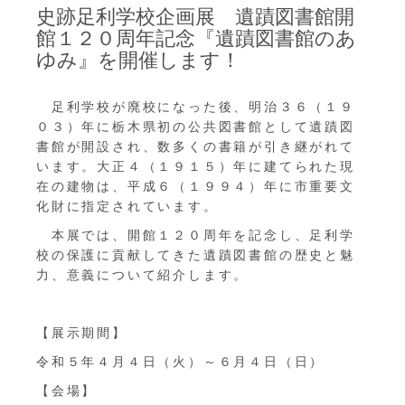
史跡足利学校企画展 遺蹟図書館開
館１２０周年記念『遺蹟図書館のあ
ゆみ』を開催します！
足利学校が廃校になった後、明治３６（１９
０３）年に栃木県初の公共図書館として遺蹟図
書館が開設され、数多くの書籍が引き継がれて
います。大正４（１９１５）年に建てられた現
在の建物は、平成６（１９９４）年に市重要文
化財に指定されています。
本展では、開館１２０周年を記念し、足利学
校の保護に貢献してきた遺蹟図書館の歴史と魅
力、意義について紹介します。
【展示期間】
令和５年４月４日（火）～６月４日（日）
【会場】