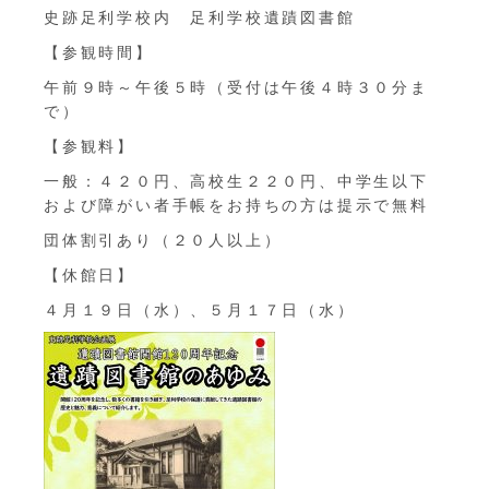
史跡足利学校内 足利学校遺蹟図書館
【参観時間】
午前９時～午後５時（受付は午後４時３０分ま
で）
【参観料】
一般：４２０円、高校生２２０円、中学生以下
および障がい者手帳をお持ちの方は提示で無料
団体割引あり（２０人以上）
【休館日】
４月１９日（水）、５月１７日（水）