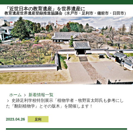
このページの本文へ
「近世日本の教育遺産」を世界遺産に
教育遺産世界遺産登録推進協議会（水戸市・足利市・備前市・日田市）
ホーム
新着情報一覧
史跡足利学校特別展示「植物学者・牧野富太郎氏も参考にし
た『翻刻植物学』とその版木」を開催します！
2023.04.26
足利