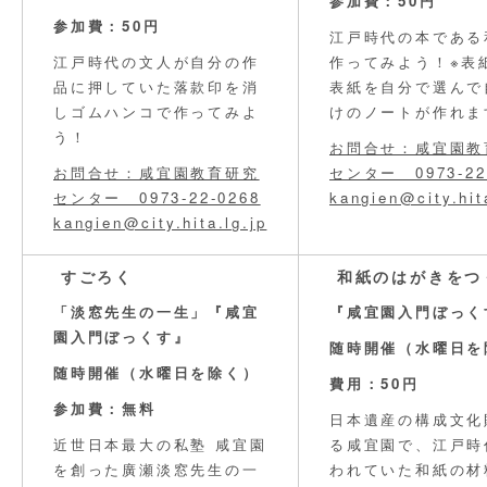
参加費：50円
参加費：50円
江戸時代の本である
江戸時代の文人が自分の作
作ってみよう！※表
品に押していた落款印を消
表紙を自分で選んで
しゴムハンコで作ってみよ
けのノートが作れま
う！
お問合せ：咸宜園教
お問合せ：咸宜園教育研究
センター 0973-22
センター 0973-22-0268
kangien@city.hit
kangien@city.hita.lg.jp
すごろく
和紙のはがきをつ
「淡窓先生の一生」『咸宜
『咸宜園入門ぼっく
園入門ぼっくす』
随時開催（水曜日を
随時開催（水曜日を除く）
費用：50円
参加費：無料
日本遺産の構成文化
近世日本最大の私塾 咸宜園
る咸宜園で、江戸時
を創った廣瀬淡窓先生の一
われていた和紙の材