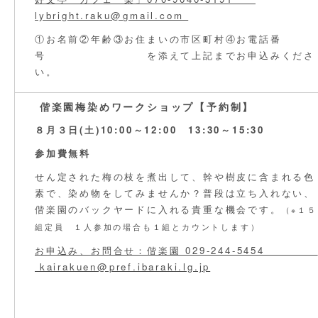
lybright.raku@gmail.com
①お名前②年齢③お住まいの市区町村④お電話番
号 を添えて上記までお申込みくださ
い。
偕楽園梅染めワークショップ【予約制】
８月３日(土)10:00～12:00 13:30～15:30
参加費無料
せん定された梅の枝を煮出して、幹や樹皮に含まれる色
素で、染め物をしてみませんか？普段は立ち入れない、
偕楽園のバックヤードに入れる貴重な機会です。
（※１５
組定員 １人参加の場合も１組とカウントします）
お申込み、お問合せ：偕楽園 029-244-5454
kairakuen@pref.ibaraki.lg.jp