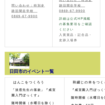
問い合わせ：特別史
跡旧閑谷学校
跡旧閑谷学校
0869-67-9900
0869-67-9900
詳細は公式HP掲載
の募集要項をご確認
ください
入賞賞品：記念品・
史跡入場券
日田市のイベント一覧
はんこをつくろう
和綴じの本をつく
「淡窓先生の落款」『咸宜
『咸宜園入門ぼっく
園入門ぼっくす』
随時開催（水曜日を
随時開催（水曜日を除く）