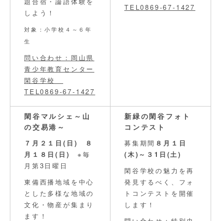
題合宿・論語体験を
TEL0869-67-1427
しよう！
対象：小学校４～６年
生
問い合わせ：岡山県
青少年教育センター
閑谷学校
TEL0869-67-1427
閑谷マルシェ～山
新緑の閑谷フォト
の交易港～
コンテスト
７月２１日(日) ８
募集期間
８月１日
月１８日(日)
※毎
(木)～３1日(土)
月第3日曜日
閑谷学校の魅力を再
東備西播地域を中心
発見するべく、フォ
とした多様な地域の
トコンテストを開催
文化・物産が集まり
します！
ます！
問い合わせ：特別史