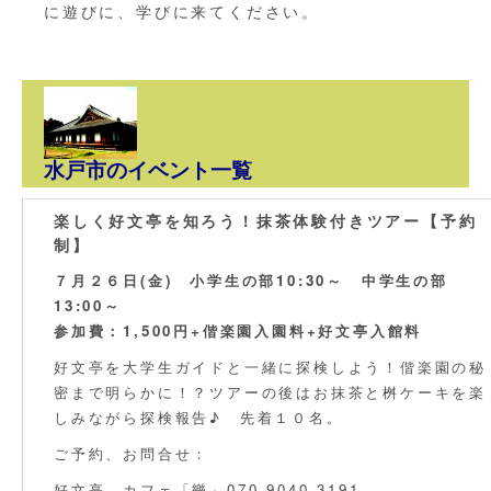
に遊びに、学びに来てください。
水戸市のイベント一覧
楽しく好文亭を知ろう！抹茶体験付きツアー【予約
制】
７月２６日(金) 小学生の部10:30～ 中学生の部
13:00～
参加費：1,500円+偕楽園入園料+好文亭入館料
好文亭を大学生ガイドと一緒に探検しよう！偕楽園の秘
密まで明らかに！？ツアーの後はお抹茶と桝ケーキを楽
しみながら探検報告♪ 先着１０名。
ご予約、お問合せ：
好文亭 カフェ「樂」070-9040-3191