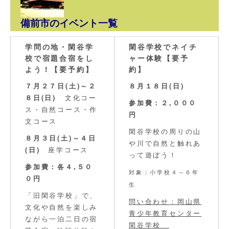
備前市のイベント一覧
学問の地・閑谷学
閑谷学校でネイチ
校で宿題合宿をし
ャー体験【要予
よう！【要予約】
約】
７月２７日(土)～２
８月１８日(日)
８日(日)
文化コー
参加費：２,０００
ス・自然コース・作
円
文コース
閑谷学校の周りの山
８月３日(土)～４日
や川で自然と触れあ
(日)
座学コース
って遊ぼう！
参加費：各４,５０
対象：小学校４～６年
０円
生
「旧閑谷学校」で、
問い合わせ：岡山県
文化や自然を楽しみ
青少年教育センター
ながら一泊二日の宿
閑谷学校