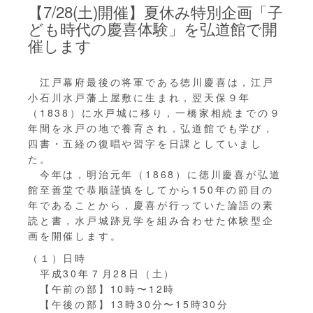
【7/28(土)開催】夏休み特別企画「子
ども時代の慶喜体験」を弘道館で開
催します
江戸幕府最後の将軍である徳川慶喜は，江戸
小石川水戸藩上屋敷に生まれ，翌天保９年
（1838）に水戸城に移り，一橋家相続までの９
年間を水戸の地で養育され，弘道館でも学び，
四書・五経の復唱や習字を日課としていまし
た。
今年は，明治元年（1868）に徳川慶喜が弘道
館至善堂で恭順謹慎をしてから150年の節目の
年であることから，慶喜が行っていた論語の素
読と書，水戸城跡見学を組み合わせた体験型企
画を開催します。
（１）日時
平成30年７月28日（土）
【午前の部】10時〜12時
【午後の部】13時30分〜15時30分