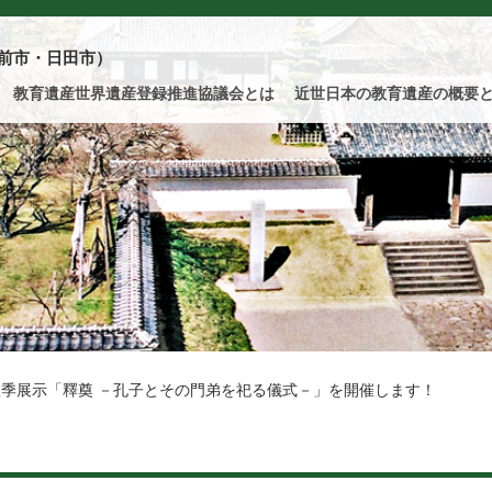
前市・日田市）
教育遺産世界遺産登録推進協議会とは
近世日本の教育遺産の概要
季展示「釋奠 －孔子とその門弟を祀る儀式－」を開催します！