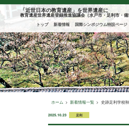
このページの本文へ
「近世日本の教育遺産」を世界遺産に
教育遺産世界遺産登録推進協議会（水戸市・足利市・備
トップ
新着情報
国際シンポジウム特設ページ
ホーム
新着情報一覧
史跡足利学校秋
2025.10.23
足利