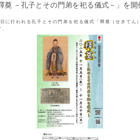
釋奠 －孔子とその門弟を祀る儀式－」を開
23日に行われる孔子とその門弟を祀る儀式「釋奠（せきてん
す。