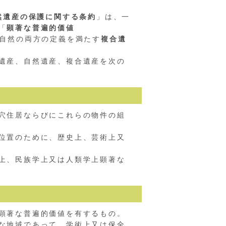
然遺産の保護に関する条約
」は、一
「
顕著な普遍的価値
自然の両方の定義を満たす
複合遺
遺産、自然遺産、複合遺産を次の
穴住居ならびにこれらの物件の組
位置のために、歴史上、芸術上又
上、民族学上又は人類学上顕著な
顕著な普遍的価値を有するもの。
な地域であって、学術上又は保全