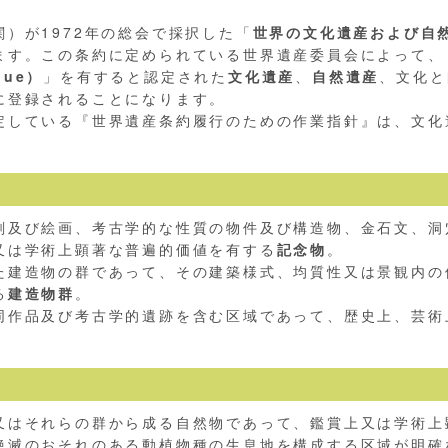
）が1972年の総会で採択した「
世界の文化遺産および自
ます。この条約に定められている世界遺産委員会によって、
alue）
」を有すると認定された
文化遺産
、
自然遺産
、文化と
に登録されることになります。
している『世界遺産条約履行のための作業指針』は、文化
及び絵画、考古学的な性質の物件及び構造物、金石文、洞
又は学術上顕著な普遍的価値を有する
記念物
。
建造物の群であって、その建築様式、均質性又は景観内の
る
建造物群
。
作品及び考古学的遺跡を含む区域であって、歴史上、芸術
はそれらの群から成る自然物であって、鑑賞上又は学術上
滅のおそれのある動植物種の生息地を構成する区域が明確