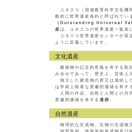
ユネスコ（国連教育科学文化機関
般的に世界遺産条約と呼ばれてい
（Outstanding Universal V
産
は、ユネスコの世界遺産一覧表
ユネスコ世界遺産センターが策定
ように定義しています。
文化遺産
建築物や記念的意義を有する彫刻
み合せであって、歴史上、芸術上
独立した建造物の群又は連続した
は学術上顕著な普遍的価値を有す
人間の作品、自然と人間との共同
普遍的価値を有する
遺跡
。
自然遺産
物理的な生成物、生物の生成物又
地質学的、地形学的形成物及び絶