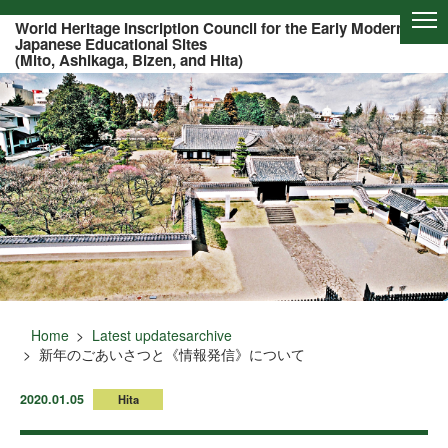
Of this page to text
World Heritage Inscription Council for the Early Modern
Japanese Educational Sites
(Mito, Ashikaga, Bizen, and Hita)
Home
Latest updatesarchive
新年のごあいさつと《情報発信》について
2020.01.05
Hita