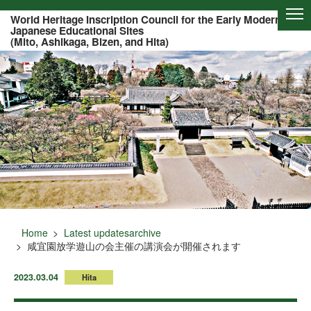
Of this page to text
World Heritage Inscription Council for the Early Modern
Japanese Educational Sites
(Mito, Ashikaga, Bizen, and Hita)
Home
Latest updatesarchive
咸宜園放学遊山の会主催の講演会が開催されます
2023.03.04
Hita