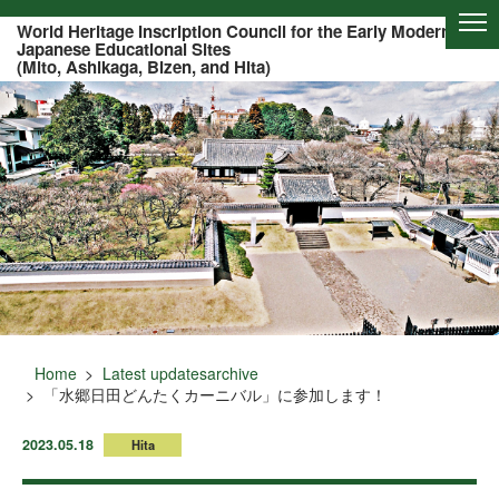
Of this page to text
World Heritage Inscription Council for the Early Modern
Japanese Educational Sites
(Mito, Ashikaga, Bizen, and Hita)
Home
Latest updatesarchive
「水郷日田どんたくカーニバル」に参加します！
2023.05.18
Hita