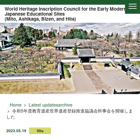
Of this page to text
World Heritage Inscription Council for the Early Modern
Japanese Educational Sites
(Mito, Ashikaga, Bizen, and Hita)
Home
Latest updatesarchive
令和5年度教育遺産世界遺産登録推進協議会幹事会を開催しま
した
2023.05.19
Hita