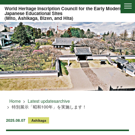
Of this page to text
World Heritage Inscription Council for the Early Modern
Japanese Educational Sites
(Mito, Ashikaga, Bizen, and Hita)
Home
Latest updatesarchive
特別展示「昭和100年」を実施します！
2025.08.07
Ashikaga