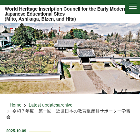
Of this page to text
World Heritage Inscription Council for the Early Modern
Japanese Educational Sites
(Mito, Ashikaga, Bizen, and Hita)
Home
Latest updatesarchive
令和７年度 第一回 近世日本の教育遺産群サポーター学習
会
2025.10.09